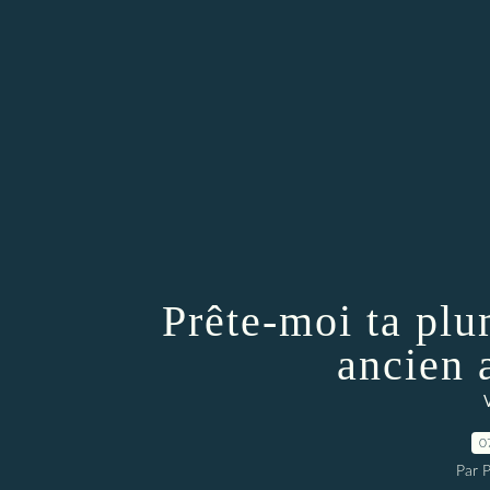
Prête-moi ta plu
ancien 
V
0
Par 