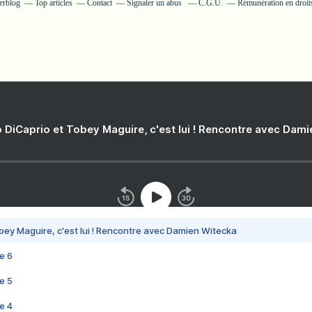
verblog
Top articles
Contact
Signaler un abus
C.G.U.
Rémunération en droits
 DiCaprio et Tobey Maguire, c'est lui ! Rencontre avec Dam
bey Maguire, c'est lui ! Rencontre avec Damien Witecka
e 6
e 5
e 4