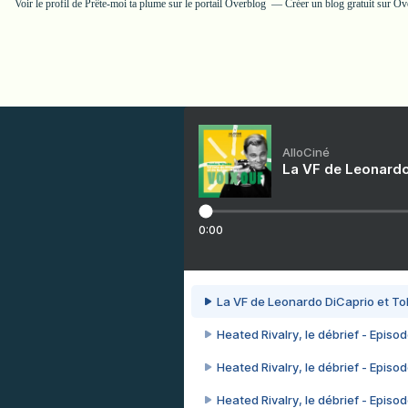
Voir le profil de
Prête-moi ta plume
sur le portail Overblog
Créer un blog gratuit sur O
AlloCiné
La VF de Leonardo
0:00
La VF de Leonardo DiCaprio et To
Heated Rivalry, le débrief - Episod
Heated Rivalry, le débrief - Episod
Heated Rivalry, le débrief - Episod