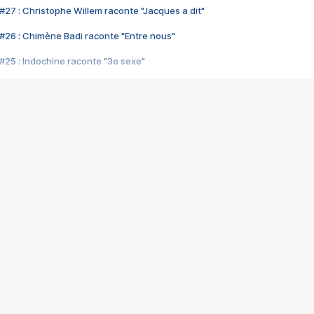
#27 : Christophe Willem raconte "Jacques a dit"
#26 : Chimène Badi raconte "Entre nous"
#25 : Indochine raconte "3e sexe"
#24 : Zaho raconte "C'est chelou"
#23 : Patrick Bruel raconte "Au café des délices"
#22 : Kyo raconte "Le chemin"
#21 : Nolwenn Leroy raconte "Cassé"
#20 : Patrick Hernandez raconte "Born to be alive"
#19 : Lorie raconte "Près de moi"
#18 : Michael Jones raconte "A nos actes manqués" (avec Jean-Jacque
#17 : Khaled raconte "Aïcha"
#16 : Corneille raconte "Parce qu'on vient de loin"
#15 : Indochine raconte "L'aventurier"