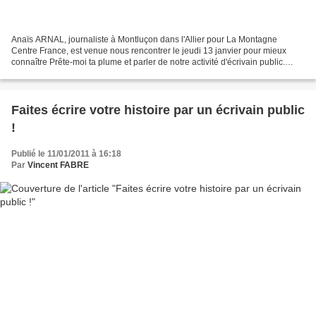
Anaïs ARNAL, journaliste à Montluçon dans l'Allier pour La Montagne
Centre France, est venue nous rencontrer le jeudi 13 janvier pour mieux
connaître Prête-moi ta plume et parler de notre activité d'écrivain public.
L'édition du 17 janvier présente Prête-moi...
Faites écrire votre histoire par un écrivain public
!
Publié le 11/01/2011 à 16:18
Par
Vincent FABRE