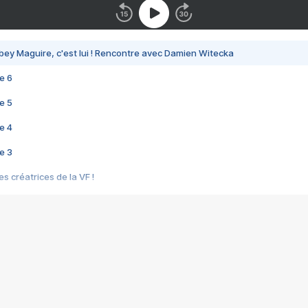
bey Maguire, c'est lui ! Rencontre avec Damien Witecka
e 6
e 5
e 4
e 3
s créatrices de la VF !
e 2
e 1
e Mektoub My Love arrive enfin ! Rencontre avec Shaïn Boumedine et Sal
i : après Toni en famille
elle réalise le bouleversant Dites lui que je l'aime