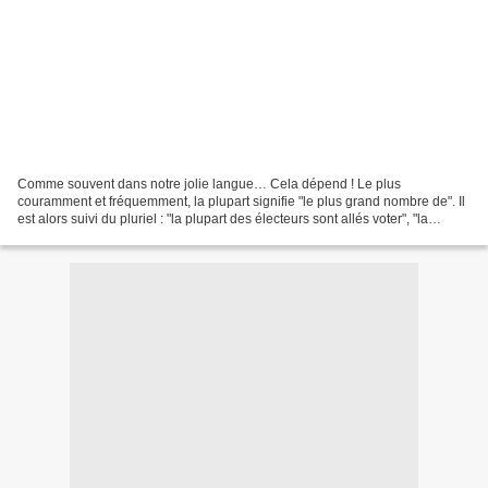
Comme souvent dans notre jolie langue… Cela dépend ! Le plus
couramment et fréquemment, la plupart signifie "le plus grand nombre de". Il
est alors suivi du pluriel : "la plupart des électeurs sont allés voter", "la
plupart sont persuadés qu’ils vont...